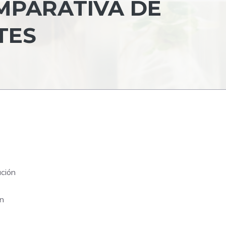
MPARATIVA DE
TES
ación
ón