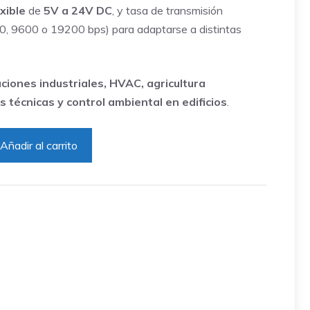
xible
de
5V a 24V DC
, y tasa de transmisión
0, 9600 o 19200 bps) para adaptarse a distintas
aciones industriales, HVAC, agricultura
as técnicas y control ambiental en edificios
.
Añadir al carrito