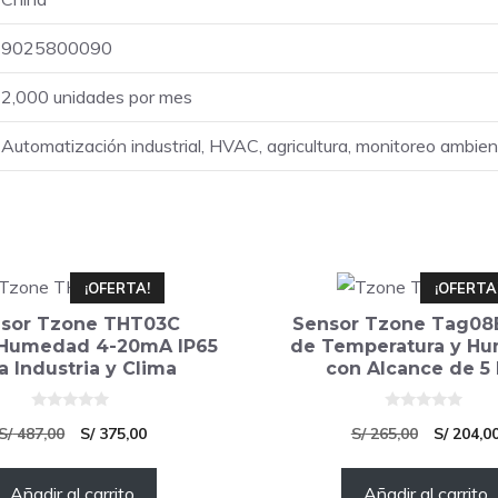
9025800090
2,000 unidades por mes
Automatización industrial, HVAC, agricultura, monitoreo ambien
¡OFERTA!
¡OFERTA
sor Tzone THT03C
Sensor Tzone Tag08
umedad 4-20mA IP65
de Temperatura y H
a Industria y Clima
con Alcance de 5
0
0
El
El
El
S/
487,00
S/
375,00
S/
265,00
S/
204,0
d
d
e
e
precio
precio
precio
5
5
Añadir al carrito
original
actual
Añadir al carrito
original