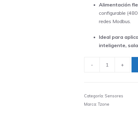
Alimentación fle
configurable (480
redes Modbus.
Ideal para aplic
inteligente, sal
-
+
Sensor
Tzone
THT02
Temp&Humedad
Categoría:
Sensores
RS485
Marca:
Tzone
Modbus
IP56
para
Clima