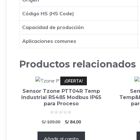
Código HS (HS Code)
Capacidad de producción
Aplicaciones comunes
Productos relacionados
¡OFERTA!
Sensor Tzone PTT04R Temp
Sen
Industrial RS485 Modbus IP65
Temp&H
para Proceso
par
0
El
El
S/
109,00
S/
84,00
d
e
precio
precio
5
Añadir al carrito
original
actual