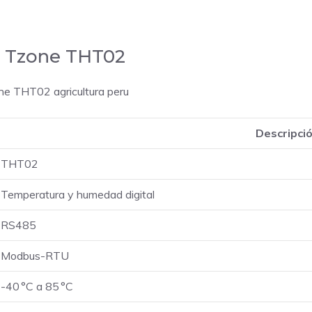
Industrial
cantidad
el Tzone THT02
Descripci
THT02
Temperatura y humedad digital
RS485
Modbus-RTU
-40 °C a 85 °C