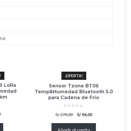
tal
!
¡OFERTA!
B LoRa
Sensor Tzone BT06
umedad
Temp&Humedad Bluetooth 5.0
 km
para Cadena de Frío
0
El
0
El
El
S/
276,00
S/
94,00
d
e
precio
precio
precio
5
actual
Añadir al carrito
original
actual