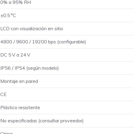
0% a 95% RH
±0.5 °C
LCD con visualización en sitio
4800 / 9600 / 19200 bps (configurable)
DC 5 V a 24 V
IP56 / IP54 (según modelo)
Montaje en pared
CE
Plástico resistente
No especificadas (consultar proveedor)
China