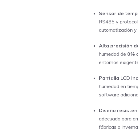
era:
es:
Sensor de temp
S/ 300,00.
S/ 
RS485 y protocol
automatización y 
Alta precisión d
humedad de
0% 
entornos exigente
Pantalla LCD in
humedad en tiempo
software adiciona
Diseño resisten
adecuado para am
fábricas o invern