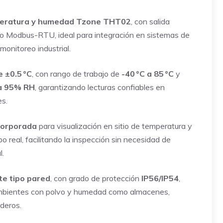
eratura y humedad Tzone THT02
, con salida
288,00.
o Modbus-RTU, ideal para integración en sistemas de
monitoreo industrial.
e ±0.5 °C
, con rango de trabajo de
-40 °C a 85 °C
y
a 95% RH
, garantizando lecturas confiables en
s.
corporada
para visualización en sitio de temperatura y
 real, facilitando la inspección sin necesidad de
l.
te tipo pared
, con grado de protección
IP56/IP54
,
bientes con polvo y humedad como almacenes,
aderos.