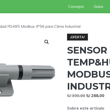
Consejos
Guías
d RS485 Modbus IP56 para Clima Industrial
¡OFERTA!
SENSOR 
TEMP&H
MODBUS 
INDUSTR
El
El
S/
300,00
S/
288,00
precio
pr
Sobre este artículo
original
act