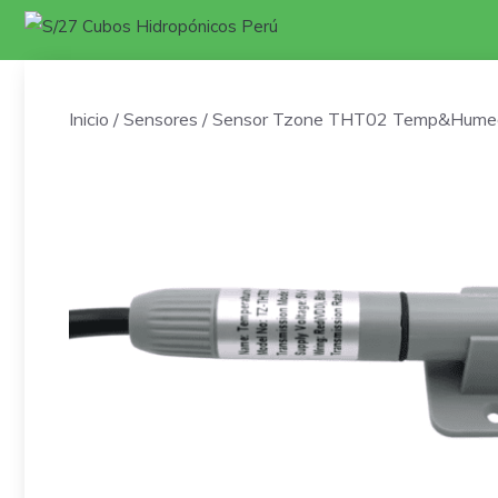
Saltar
al
contenido
Inicio
/
Sensores
/ Sensor Tzone THT02 Temp&Humeda