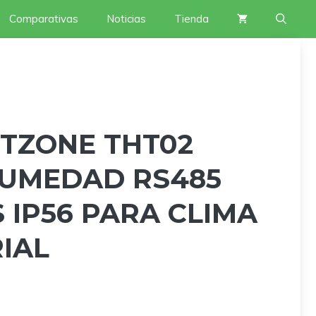
Comparativas
Noticias
Tienda
TZONE THT02
UMEDAD RS485
IP56 PARA CLIMA
IAL
ecio
ual