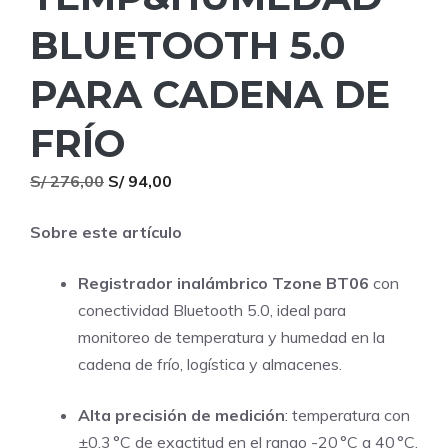
BLUETOOTH 5.0
PARA CADENA DE
FRÍO
El
El
S/
276,00
S/
94,00
precio
precio
Sobre este artículo
original
actual
era:
es:
Registrador inalámbrico Tzone BT06
con
S/ 276,00.
S/ 94,00.
conectividad Bluetooth 5.0, ideal para
monitoreo de temperatura y humedad en la
cadena de frío, logística y almacenes.
Alta precisión de medición
: temperatura con
±0.3 °C de exactitud en el rango -20 °C a 40 °C,