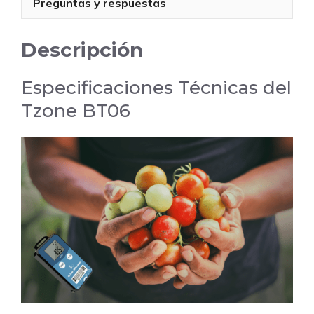
Preguntas y respuestas
Frío
cantidad
Descripción
Especificaciones Técnicas del
Tzone BT06