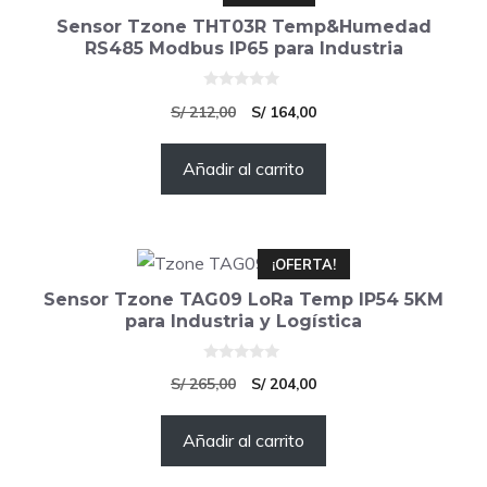
Sensor Tzone THT03R Temp&Humedad
RS485 Modbus IP65 para Industria
0
El
El
S/
212,00
S/
164,00
d
e
precio
precio
5
Añadir al carrito
original
actual
era:
es:
S/ 212,00.
S/ 164,00.
¡OFERTA!
Sensor Tzone TAG09 LoRa Temp IP54 5KM
para Industria y Logística
0
El
El
S/
265,00
S/
204,00
d
e
precio
precio
5
Añadir al carrito
original
actual
era:
es: