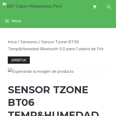
Saltar
al
contenido
Menú
Inicio
/
Sensores
/ Sensor Tzone BT06
Temp&Humedad Bluetooth 5.0 para Cadena de Frío
¡OFERTA!
SENSOR TZONE
BT06
TEMP&HUMEDAD