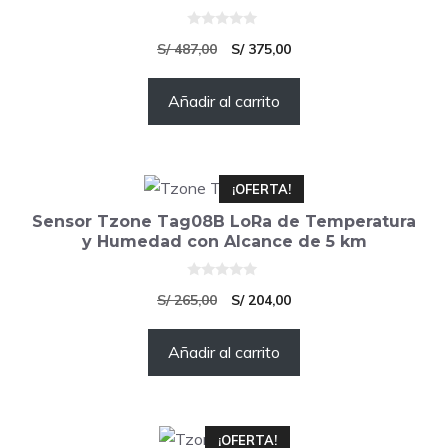
0
El
El
S/
487,00
S/
375,00
d
e
precio
precio
5
Añadir al carrito
original
actual
era:
es:
S/ 487,00.
S/ 375,00.
¡OFERTA!
Sensor Tzone Tag08B LoRa de Temperatura
y Humedad con Alcance de 5 km
0
El
El
S/
265,00
S/
204,00
d
e
precio
precio
5
Añadir al carrito
original
actual
era:
es:
S/ 265,00.
S/ 204,00.
¡OFERTA!