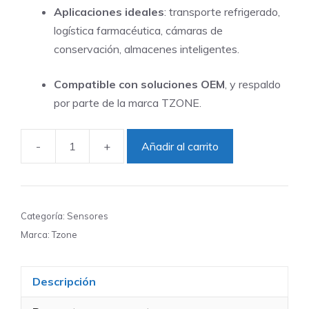
Aplicaciones ideales
: transporte refrigerado,
logística farmacéutica, cámaras de
conservación, almacenes inteligentes.
Compatible con soluciones OEM
, y respaldo
por parte de la marca TZONE.
-
+
Añadir al carrito
Sensor
Tzone
BT06
Temp&Humedad
Categoría:
Sensores
Bluetooth
Marca:
Tzone
5.0
para
Descripción
Cadena
de