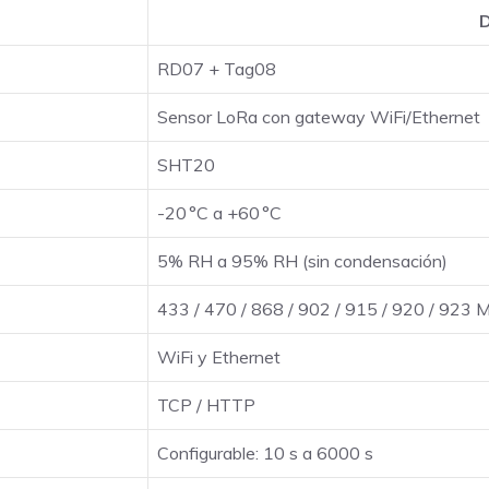
D
RD07 + Tag08
Sensor LoRa con gateway WiFi/Ethernet
SHT20
-20 °C a +60 °C
5% RH a 95% RH (sin condensación)
433 / 470 / 868 / 902 / 915 / 920 / 923
WiFi y Ethernet
TCP / HTTP
Configurable: 10 s a 6000 s