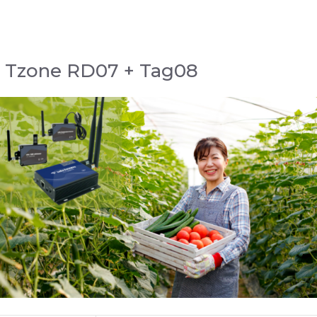
Ambiental
cantidad
el Tzone RD07 + Tag08