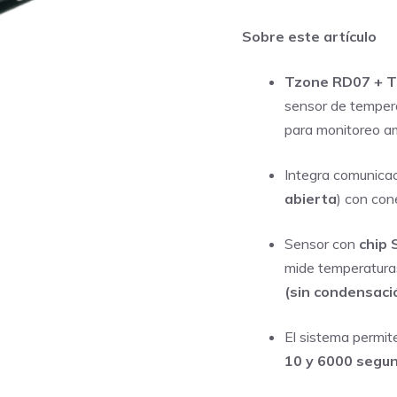
precio
pr
Sobre este artículo
original
act
era:
es:
Tzone RD07 + 
S/ 745,00.
S/ 
sensor de temper
para monitoreo am
Integra comunica
abierta
) con con
Sensor con
chip
mide temperatur
(sin condensaci
El sistema permite
10 y 6000 segu