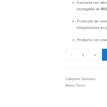
Funciona con ali
recargable de
85
Protocolo de com
integraciones en 
Producto con sopo
-
+
Sensor
Tzone
RD07+Tag08
Temp&Humedad
Categoría:
Sensores
LoRa
Marca:
Tzone
WiFi/LAN
para
IoT