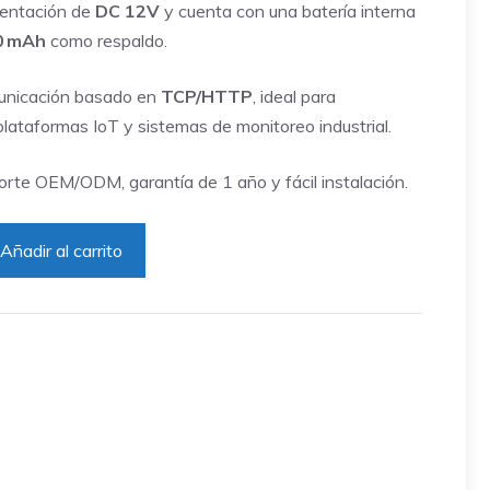
mentación de
DC 12V
y cuenta con una batería interna
0 mAh
como respaldo.
unicación basado en
TCP/HTTP
, ideal para
plataformas IoT y sistemas de monitoreo industrial.
rte OEM/ODM, garantía de 1 año y fácil instalación.
Añadir al carrito