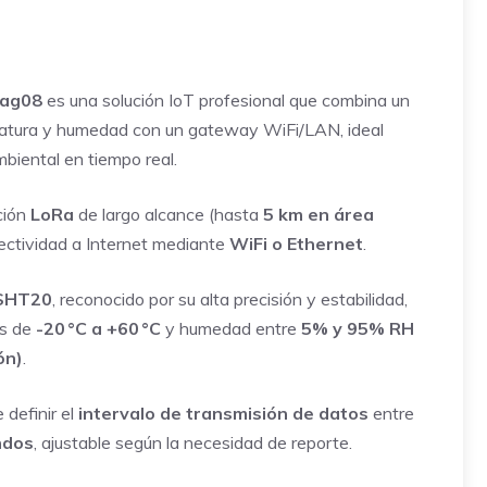
ecio
ual
Tag08
es una solución IoT profesional que combina un
532,00.
atura y humedad con un gateway WiFi/LAN, ideal
biental en tiempo real.
ción
LoRa
de largo alcance (hasta
5 km en área
ectividad a Internet mediante
WiFi o Ethernet
.
 SHT20
, reconocido por su alta precisión y estabilidad,
as de
-20 °C a +60 °C
y humedad entre
5% y 95% RH
ón)
.
 definir el
intervalo de transmisión de datos
entre
ndos
, ajustable según la necesidad de reporte.