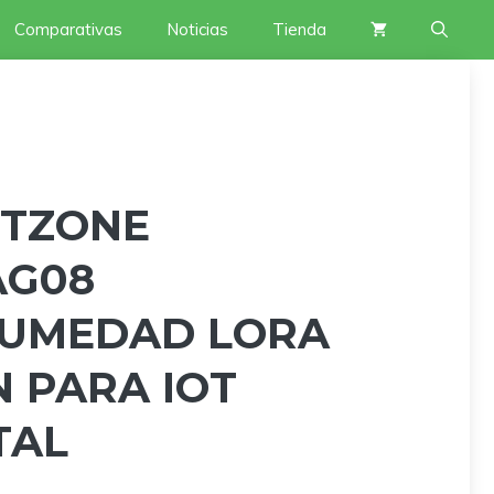
Comparativas
Noticias
Tienda
 TZONE
AG08
UMEDAD LORA
N PARA IOT
TAL