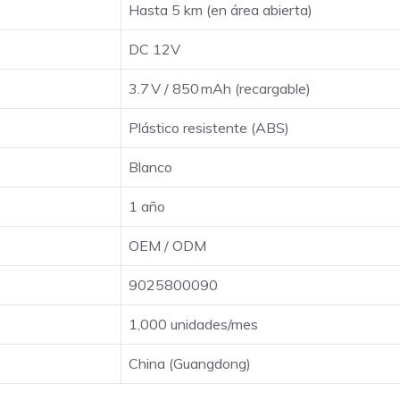
Hasta 5 km (en área abierta)
DC 12V
3.7 V / 850 mAh (recargable)
Plástico resistente (ABS)
Blanco
1 año
OEM / ODM
9025800090
1,000 unidades/mes
China (Guangdong)