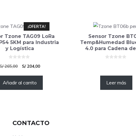
¡OFERTA!
or Tzone TAG09 LoRa
Sensor Tzone BT
P54 5KM para Industria
Temp&Humedad Blue
y Logística
4.0 para Cadena de
0
0
El
El
S/
265,00
S/
204,00
d
d
e
e
precio
precio
5
5
Añadir al carrito
original
actual
Leer más
era:
es:
S/ 265,00.
S/ 204,00.
CONTACTO