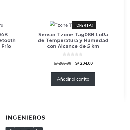
¡OFERTA!
04B
Sensor Tzone Tag08B LoRa
tooth
de Temperatura y Humedad
 Frío
con Alcance de 5 km
0
El
El
S/
265,00
S/
204,00
d
e
precio
precio
5
Añadir al carrito
original
actual
era:
es:
S/ 265,00.
S/ 204,00.
INGENIEROS