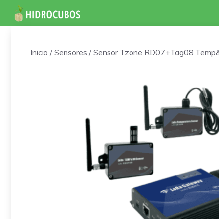
Saltar
al
contenido
Inicio
/
Sensores
/ Sensor Tzone RD07+Tag08 Temp&