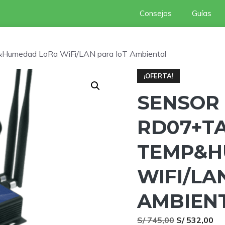
Consejos
Guías
Humedad LoRa WiFi/LAN para IoT Ambiental
¡OFERTA!
SENSOR
RD07+T
TEMP&H
WIFI/LA
AMBIEN
El
El
S/
745,00
S/
532,00